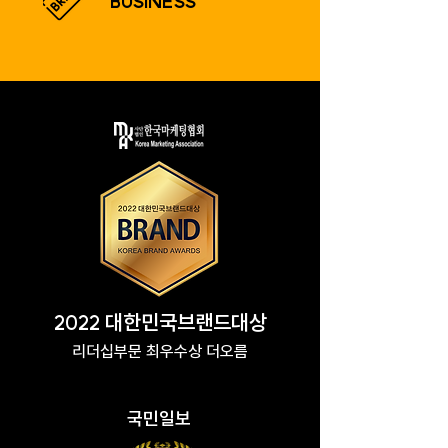
BUSINESS
2022 대한민국브랜드대상
​리더십부문 최우수상 더오름
국민일보