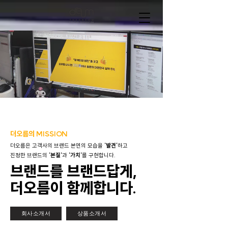
​더오름의 MISSION
더오름은 고객사의 브랜드 본연의 모습을
'발견’
하고
진정한 브랜드의
'본질'
과
'가치'
를 구현합니다.
브랜드를 브랜드답게,
더오름이 함께합니다.
회사소개서
상품소개서